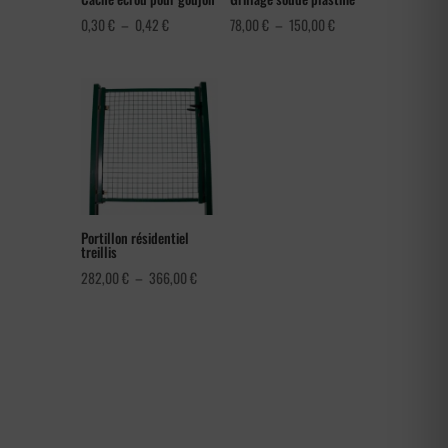
Plage
Plage
0,30
€
–
0,42
€
78,00
€
–
150,00
€
de
de
prix :
prix :
0,30 €
78,00 €
à
à
0,42 €
150,00 €
Portillon résidentiel
treillis
Plage
282,00
€
–
366,00
€
de
prix :
282,00 €
à
366,00 €