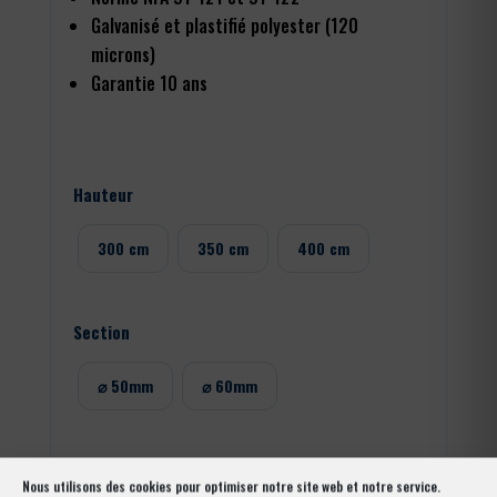
Galvanisé et plastifié polyester (120
microns)
Garantie 10 ans
Hauteur
300 cm
350 cm
400 cm
Section
⌀ 50mm
⌀ 60mm
Nous utilisons des cookies pour optimiser notre site web et notre service.