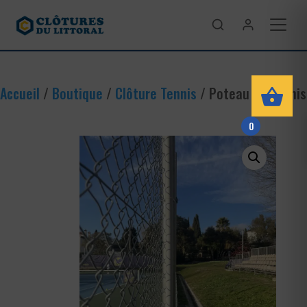
Accueil
/
Boutique
/
Clôture Tennis
/ Poteau de Tennis
0