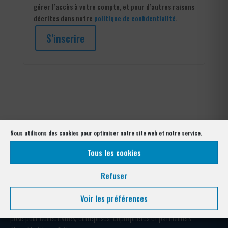
gérer l’accès à votre compte, et pour d’autres raisons
décrites dans notre
politique de confidentialité
.
S’inscrire
Nous utilisons des cookies pour optimiser notre site web et notre service.
Tous les cookies
Refuser
Voir les préférences
Votre expert clôture depuis plus de 40 ans. Conception, fabrication et
pose pour collectivités, entreprises, copropriétés et particuliers —