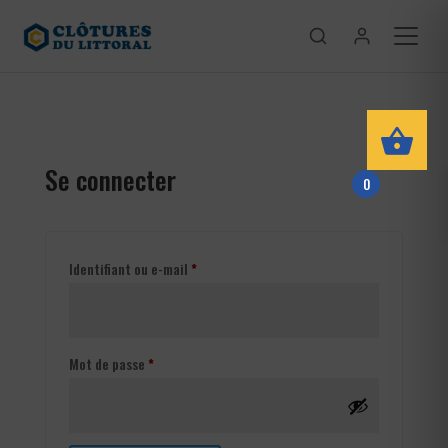
Se connecter
0
Obligatoire
Identifiant ou e-mail
*
Obligatoire
Mot de passe
*