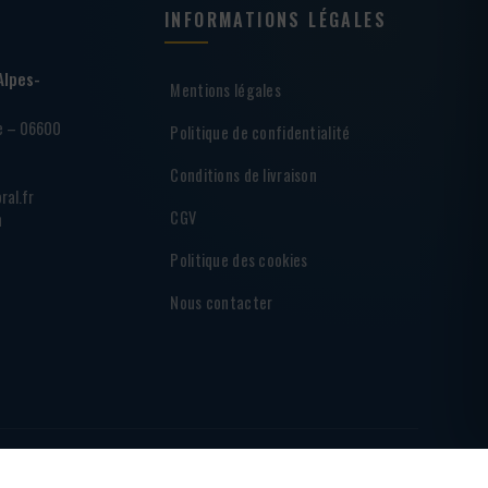
INFORMATIONS LÉGALES
Alpes-
Mentions légales
ie – 06600
Politique de confidentialité
Conditions de livraison
ral.fr
CGV
h
Politique des cookies
Nous contacter
NT SÉCURISÉ
PARTENAIRE DES SHARKS D'ANTIBES
MADE BY
BRAINF