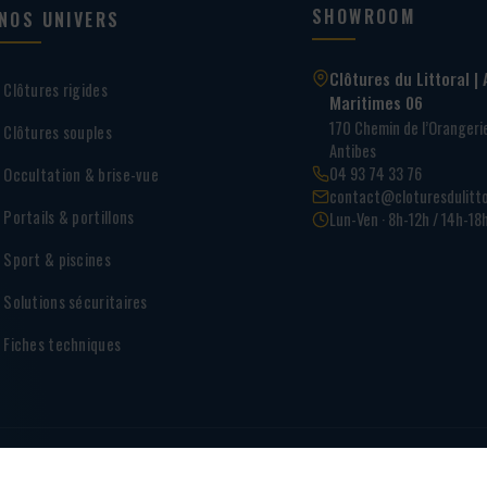
SHOWROOM
NOS UNIVERS
Clôtures du Littoral | 
Clôtures rigides
Maritimes 06
170 Chemin de l’Oranger
Clôtures souples
Antibes
04 93 74 33 76
Occultation & brise-vue
contact@cloturesdulitto
Portails & portillons
Lun-Ven · 8h-12h / 14h-18
Sport & piscines
Solutions sécuritaires
Fiches techniques
PAIEME