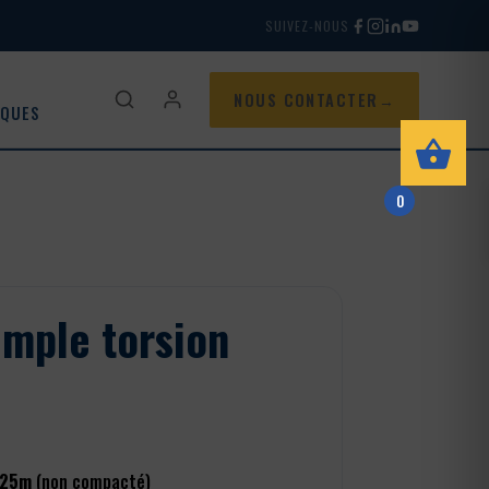
SUIVEZ-NOUS
NOUS CONTACTER
IQUES
0
imple torsion
25m
(non compacté)