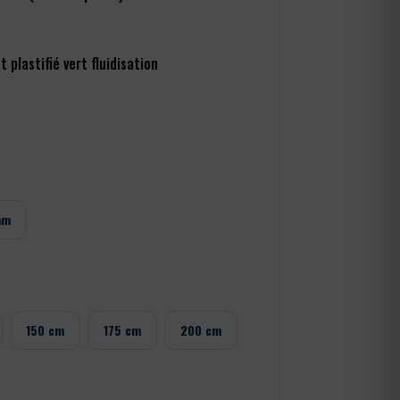
t plastifié vert fluidisation
mm
150 cm
175 cm
200 cm