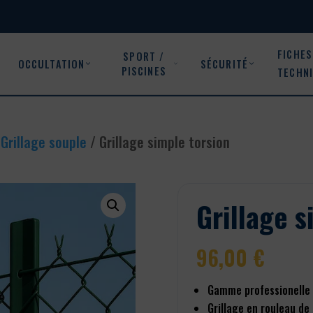
FICHES
SPORT /
OCCULTATION
SÉCURITÉ
PISCINES
TECHN
/
Grillage souple
/ Grillage simple torsion
Grillage s
96,00
€
Gamme professionelle
Grillage en rouleau de