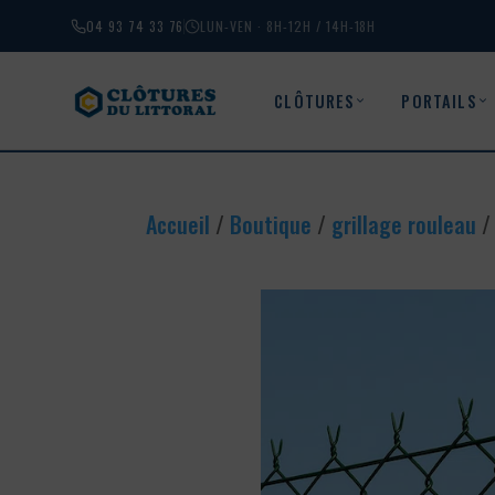
04 93 74 33 76
LUN-VEN · 8H-12H / 14H-18H
CLÔTURES
PORTAILS
Accueil
/
Boutique
/
grillage rouleau