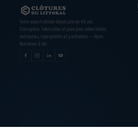
Votre expert clôture depuis plus de 40 ans.
Conception, fabrication et pose pour collectivités,
entreprises, copropriétés et particuliers — Alpes-
Maritimes & Var.
© 2026
CLÔTURES DU LITTORAL
— TOUS DROITS RÉSERVÉS