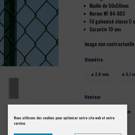
Maille de 50x50mm
Norme NF 84-003
Fil galvanisé classe C e
Garantie 10 ans
Image non contractuelle
Diamètre
ø 2,8 mm
ø 3,1 
Hauteur
100 cm
125 cm
Nous utilisons des cookies pour optimiser notre site web et notre
service.
Couleur