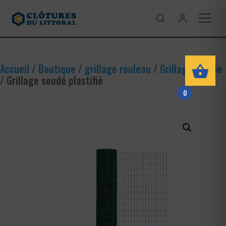
Accueil
/
Boutique
/
grillage rouleau
/
Grillage souple
/ Grillage soudé plastifié
0