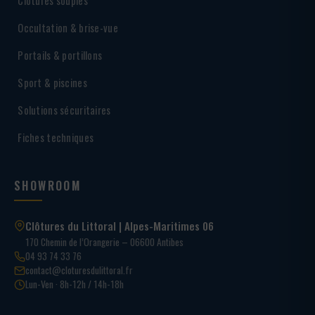
Clôtures souples
Occultation & brise-vue
Portails & portillons
Sport & piscines
Solutions sécuritaires
Fiches techniques
SHOWROOM
Clôtures du Littoral | Alpes-Maritimes 06
170 Chemin de l’Orangerie – 06600 Antibes
04 93 74 33 76
contact@cloturesdulittoral.fr
Lun-Ven · 8h-12h / 14h-18h