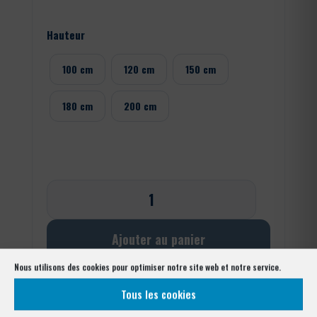
Hauteur
100 cm
120 cm
150 cm
180 cm
200 cm
quantité
de
Grillage
soudé
Ajouter au panier
plastifié
Nous utilisons des cookies pour optimiser notre site web et notre service.
Tous les cookies