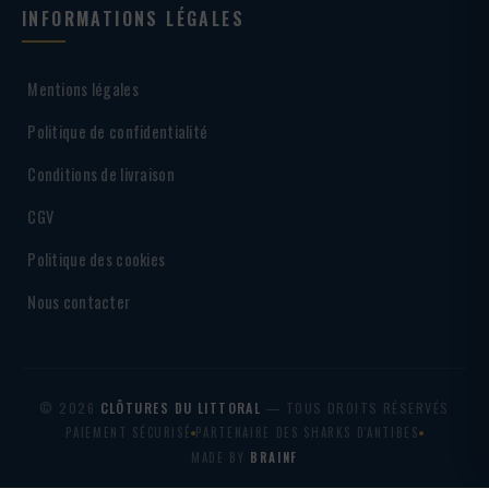
INFORMATIONS LÉGALES
Mentions légales
Politique de confidentialité
Conditions de livraison
CGV
Politique des cookies
Nous contacter
© 2026
CLÔTURES DU LITTORAL
— TOUS DROITS RÉSERVÉS
PAIEMENT SÉCURISÉ
PARTENAIRE DES SHARKS D'ANTIBES
MADE BY
BRAINF