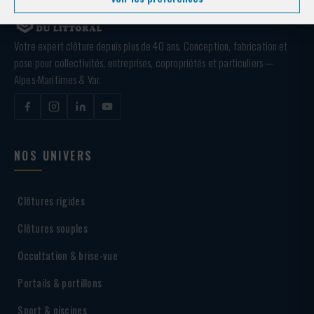
Votre expert clôture depuis plus de 40 ans. Conception, fabrication et
pose pour collectivités, entreprises, copropriétés et particuliers —
Alpes-Maritimes & Var.
NOS UNIVERS
Clôtures rigides
Clôtures souples
Occultation & brise-vue
Portails & portillons
Sport & piscines