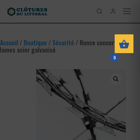
Accueil
/
Boutique
/
Sécurité
/ Ronce concertinas à
lames acier galvanisé
0