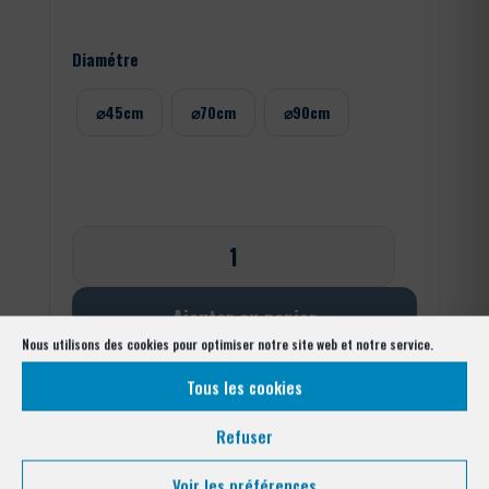
Diamétre
⌀45cm
⌀70cm
⌀90cm
quantité
de
Ronce
concertinas
Ajouter au panier
à
Nous utilisons des cookies pour optimiser notre site web et notre service.
lames
Tous les cookies
acier
galvanisé
Refuser
Voir les préférences