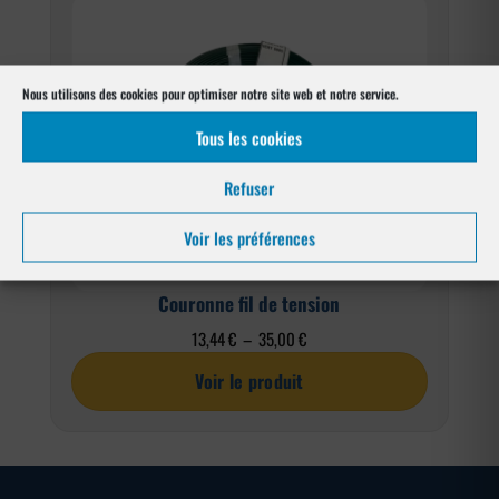
Nous utilisons des cookies pour optimiser notre site web et notre service.
Tous les cookies
Refuser
Voir les préférences
Couronne fil de tension
Plage
13,44
€
–
35,00
€
de
Voir le produit
prix :
13,44 €
à
35,00 €