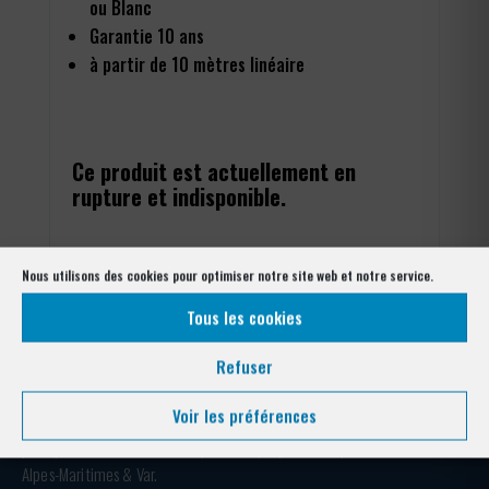
ou Blanc
Garantie 10 ans
à partir de 10 mètres linéaire
Ce produit est actuellement en
rupture et indisponible.
Nous utilisons des cookies pour optimiser notre site web et notre service.
Tous les cookies
Refuser
Voir les préférences
Votre expert clôture depuis plus de 40 ans. Conception, fabrication et
pose pour collectivités, entreprises, copropriétés et particuliers —
Alpes-Maritimes & Var.