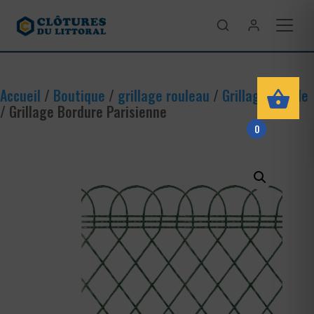
Accueil
/
Boutique
/
grillage rouleau
/
Grillage souple
/ Grillage Bordure Parisienne
0