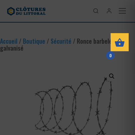
Accueil
/
Boutique
/
Sécurité
/ Ronce barbelé
galvanisé
0