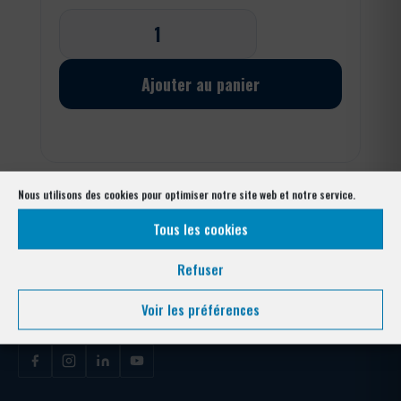
quantité
de
Ronce
barbelé
Ajouter au panier
galvanisé
Nous utilisons des cookies pour optimiser notre site web et notre service.
Tous les cookies
Refuser
Votre expert clôture depuis plus de 40 ans. Conception, fabrication et
pose pour collectivités, entreprises, copropriétés et particuliers —
Voir les préférences
Alpes-Maritimes & Var.