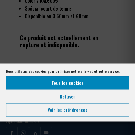
Coloris RAL6005
Spécial court de tennis
Disponible en Ø 50mm et 60mm
Ce produit est actuellement en
rupture et indisponible.
Nous utilisons des cookies pour optimiser notre site web et notre service.
Tous les cookies
Refuser
Votre expert clôture depuis plus de 40 ans. Conception, fabrication et
Voir les préférences
pose pour collectivités, entreprises, copropriétés et particuliers —
Alpes-Maritimes & Var.