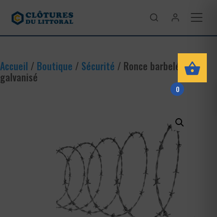
Accueil
/
Boutique
/
Sécurité
/ Ronce barbelé
galvanisé
0