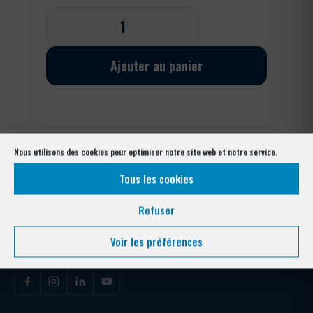
quantité
de
Ronce
barbelé
Ajouter au panier
galvanisé
Nous utilisons des cookies pour optimiser notre site web et notre service.
Tous les cookies
Refuser
Votre expert clôture depuis plus de 40 ans. Conception, fabrication et
pose pour collectivités, entreprises, copropriétés et particuliers —
Voir les préférences
Alpes-Maritimes & Var.