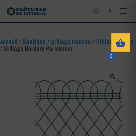
Accueil
/
Boutique
/
grillage rouleau
/
Grillage souple
/ Grillage Bordure Parisienne
0