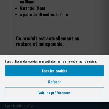
ou Blanc
Garantie 10 ans
à partir de 10 mètres linéaire
Ce produit est actuellement en
rupture et indisponible.
Nous utilisons des cookies pour optimiser notre site web et notre service.
Tous les cookies
Refuser
Voir les préférences
Votre expert clôture depuis plus de 40 ans. Conception, fabrication et
pose pour collectivités, entreprises, copropriétés et particuliers —
Alpes-Maritimes & Var.