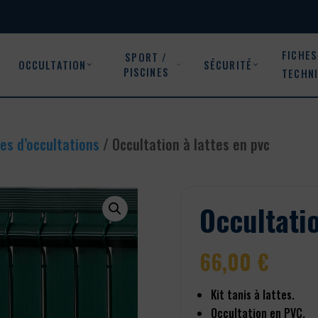
FICHES
SPORT /
OCCULTATION
SÉCURITÉ
PISCINES
TECHN
es d’occultations
/ Occultation à lattes en pvc
Occultatio
66,00
€
Kit tanis à lattes.
Occultation en PVC.