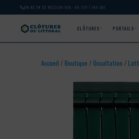
04 93 74 33 76
LUN-VEN · 8H-12H / 14H-18H
CLÔTURES
PORTAILS
Accueil
/
Boutique
/
Occultation
/
Latt