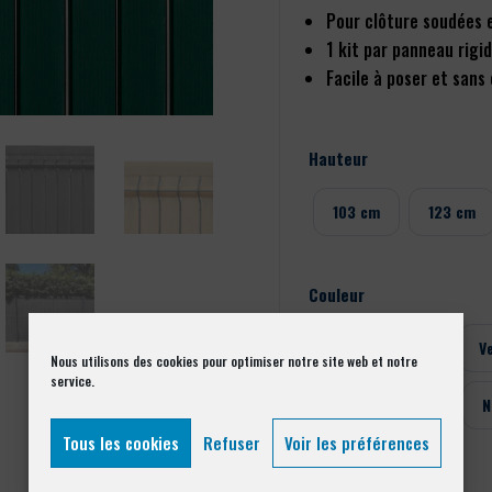
Pour clôture soudées 
1 kit par panneau rigi
Facile à poser et sans 
Hauteur
103 cm
123 cm
Couleur
Imitation bois
V
Nous utilisons des cookies pour optimiser notre site web et notre
service.
Blanc Ral 9010
N
Tous les cookies
Refuser
Voir les préférences