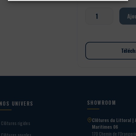
quantité
Ajo
de
Occultation
à
lattes
en
Téléch
pvc
SHOWROOM
NOS UNIVERS
Clôtures du Littoral | 
Clôtures rigides
Maritimes 06
170 Chemin de l’Oranger
Clôtures souples