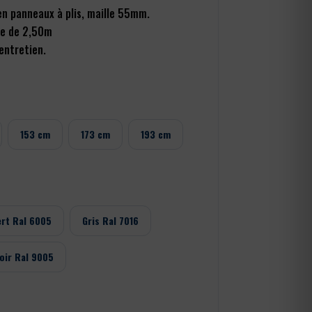
en panneaux à plis, maille 55mm.
de de 2,50m
entretien.
153 cm
173 cm
193 cm
ert Ral 6005
Gris Ral 7016
oir Ral 9005