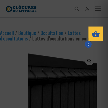
Accueil
/
Boutique
/
Occultation
/
Lattes
d’occultations
/ Lattes d’occultations en composite
0