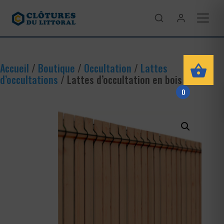
Accueil
/
Boutique
/
Occultation
/
Lattes
d’occultations
/ Lattes d’occultation en bois
0