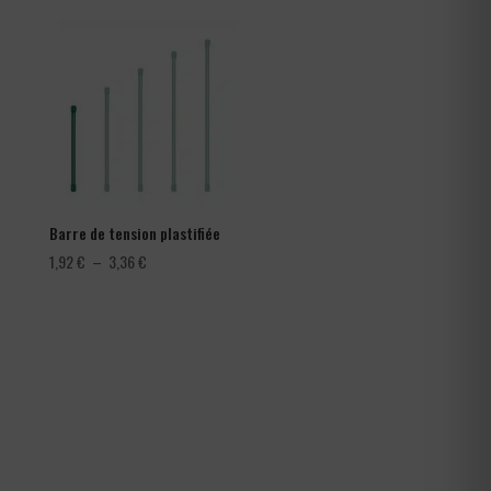
282,00 €
à
366,00 €
Barre de tension plastifiée
Plage
1,92
€
–
3,36
€
de
prix :
1,92 €
à
3,36 €