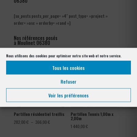
06380
[su_posts posts_per_page= »4″ post_type= »project »
order= »asc » orderby= »rand »]
Nos références posés
à Moulinet 06380
Nous utilisons des cookies pour optimiser notre site web et notre service.
Tous les cookies
Refuser
Voir les préférences
Portillon résidentiel treillis
Portillon Tennis 1,00m x
2,00m
Plage
282,00
€
–
366,00
€
1 440,00
€
de
prix :