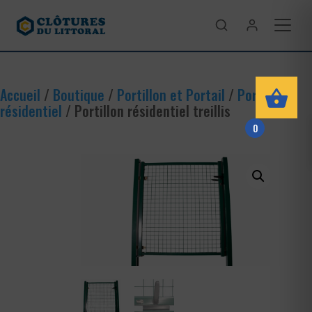
Accueil
/
Boutique
/
Portillon et Portail
/
Portillon
résidentiel
/ Portillon résidentiel treillis
0