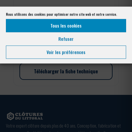
Nous utilisons des cookies pour optimiser notre site web et notre service.
quantité
de
Tous les cookies
Portillon
résidentiel
Ajouter au panier
Refuser
treillis
Voir les préférences
Télécharger la fiche technique
Votre expert clôture depuis plus de 40 ans. Conception, fabrication et