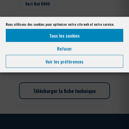
Vert Ral 6005
Nous utilisons des cookies pour optimiser notre site web et notre service.
Tous les cookies
quantité
de
Refuser
Portillon
Résidentiel
Ajouter au panier
Voir les préférences
Barreaudé
Télécharger la fiche technique