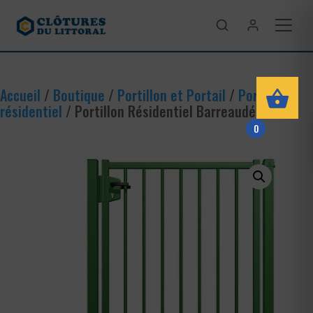
Accueil
/
Boutique
/
Portillon et Portail
/
Portillon
résidentiel
/ Portillon Résidentiel Barreaudé
0