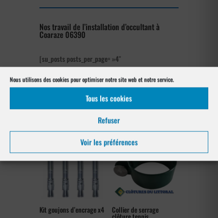
Nos travail de l’installation d’occultant à
Coaraze 06390
[su_posts posts_per_page= »4″
post_type= »project » order= »asc »
Nous utilisons des cookies pour optimiser notre site web et notre service.
orderby= »rand »]
Tous les cookies
Les produits de clôtures utilisés
à Coaraze 06390
Refuser
Voir les préférences
Kit goujons d’encrage x4
Collier de serrage
clôture tennis