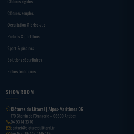
Clôtures rigides
Clôtures souples
Occultation & brise-vue
Portails & portillons
Sport & piscines
Solutions sécuritaires
Fiches techniques
SHOWROOM
Clôtures du Littoral | Alpes-Maritimes 06
170 Chemin de l’Orangerie – 06600 Antibes
04 93 74 33 76
contact@cloturesdulittoral.fr
Lun-Ven · 8h-12h / 14h-18h