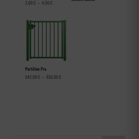
Plage
3,60
€
–
4,56
€
de
prix :
3,60 €
à
4,56 €
Portillon Pro
Plage
642,00
€
–
936,00
€
de
prix :
642,00 €
à
936,00 €