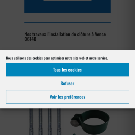
Nos travaux l’installation de clôture à Vence
06140
[su_posts posts_per_page= »4″
Nous utilisons des cookies pour optimiser notre site web et notre service.
post_type= »project » order= »asc »
orderby= »rand »]
Tous les cookies
Notre gamme pour la pose
Refuser
à Vence 06140
Voir les préférences