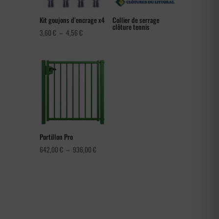
Kit goujons d’encrage x4
Collier de serrage
clôture tennis
Plage
3,60
€
–
4,56
€
de
prix :
3,60 €
à
4,56 €
Portillon Pro
Plage
642,00
€
–
936,00
€
de
prix :
642,00 €
à
936,00 €