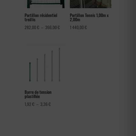
Portillon résidentiel
Portillon Tennis 1,00m x
treillis
2,00m
Plage
282,00
€
–
366,00
€
1 440,00
€
de
prix :
282,00 €
à
366,00 €
Barre de tension
plastifiée
Plage
1,92
€
–
3,36
€
de
prix :
1,92 €
à