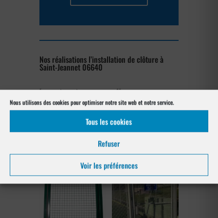
Nos réalisations l’installation de clôture à
Saint-Jeannet 06640
[su_posts posts_per_page= »4″
post_type= »project » order= »asc »
Nous utilisons des cookies pour optimiser notre site web et notre service.
orderby= »rand »]
Tous les cookies
Nos références posés
Refuser
à Saint-Jeannet 06640
Voir les préférences