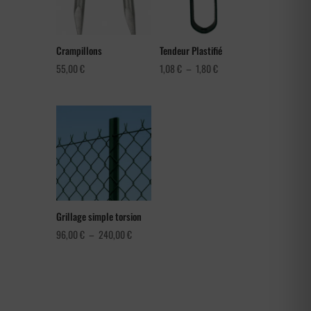
Crampillons
Tendeur Plastifié
Plage
55,00
€
1,08
€
–
1,80
€
de
prix :
1,08 €
à
1,80 €
Grillage simple torsion
Plage
96,00
€
–
240,00
€
de
prix :
96,00 €
à