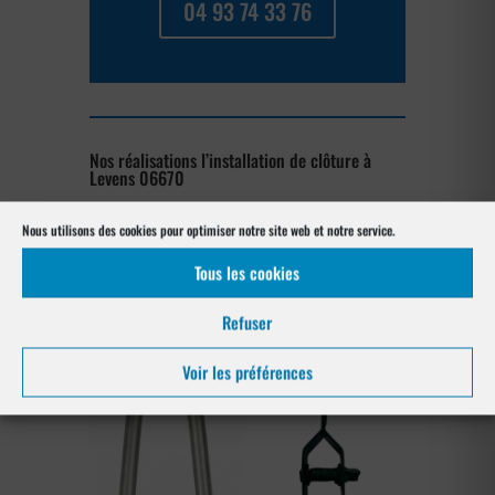
04 93 74 33 76
Nos réalisations l’installation de clôture à
Levens 06670
Nous utilisons des cookies pour optimiser notre site web et notre service.
[su_posts posts_per_page= »4″
post_type= »project » order= »asc »
Tous les cookies
orderby= »rand »]
Refuser
Notre gamme pour la pose
à Levens 06670
Voir les préférences