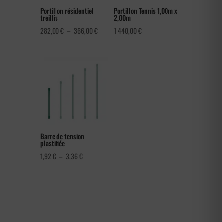
Portillon résidentiel
Portillon Tennis 1,00m x
treillis
2,00m
Plage
282,00
€
–
366,00
€
1 440,00
€
de
prix :
282,00 €
à
366,00 €
Barre de tension
plastifiée
Plage
1,92
€
–
3,36
€
de
prix :
1,92 €
à
3,36 €