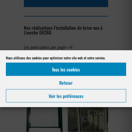
Nos réalisations l’installation de brise vue à
Lieuche 06260
[su_posts posts_per_page= »4″
post_type= »project » order= »asc »
Nous utilisons des cookies pour optimiser notre site web et notre service.
orderby= »rand »]
Tous les cookies
Les produits de clôtures utilisés
à Lieuche 06260
Refuser
Voir les préférences