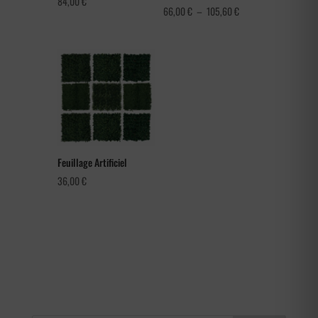
84,00
€
Plage
66,00
€
–
105,60
€
de
prix :
66,00 €
à
105,60 €
Feuillage Artificiel
36,00
€