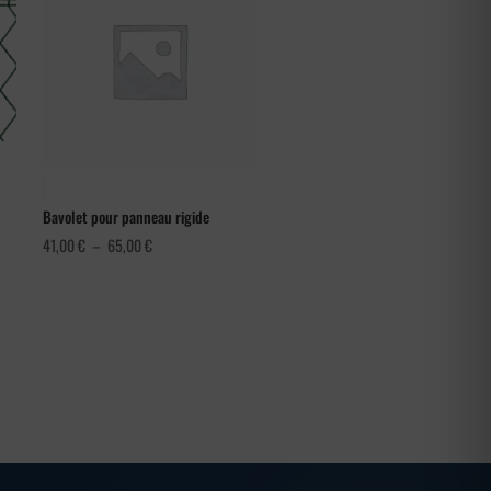
Bavolet pour panneau rigide
Plage
41,00
€
–
65,00
€
de
prix :
41,00 €
à
65,00 €