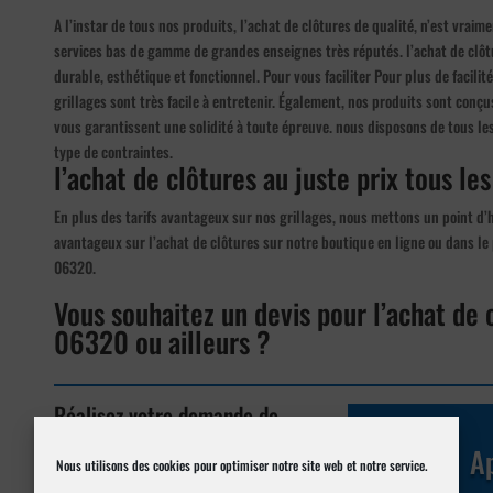
A l’instar de tous nos produits, l’achat de clôtures de qualité, n’est vrai
services bas de gamme de grandes enseignes très réputés. l’achat de clôtur
durable, esthétique et fonctionnel. Pour vous faciliter Pour plus de facilit
grillages sont très facile à entretenir. Également, nos produits sont conç
vous garantissent une solidité à toute épreuve. nous disposons de tous le
type de contraintes.
l’achat de clôtures au juste prix tous les
En plus des tarifs avantageux sur nos grillages, nous mettons un point d’h
avantageux sur l’achat de clôtures sur notre boutique en ligne ou dans le 
06320.
Vous souhaitez un devis pour l’achat de 
06320 ou ailleurs ?
Réalisez votre demande de
devis en ligne
Ap
Nous utilisons des cookies pour optimiser notre site web et notre service.