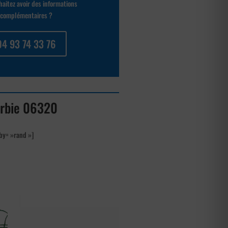
aitez avoir des informations
complémentaires ?
04 93 74 33 76
Turbie 06320
by= »rand »]