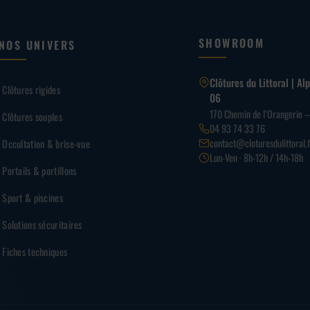
SHOWROOM
NOS UNIVERS
Clôtures du Littoral | A
Clôtures rigides
06
170 Chemin de l’Orangerie 
Clôtures souples
04 93 74 33 76
contact@cloturesdulittoral.f
Occultation & brise-vue
Lun-Ven · 8h-12h / 14h-18h
Portails & portillons
Sport & piscines
Solutions sécuritaires
Fiches techniques