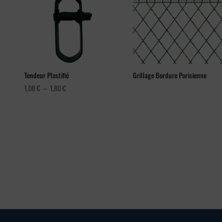
Tendeur Plastifié
Grillage Bordure Parisienne
Plage
1,08
€
–
1,80
€
de
prix :
1,08 €
à
1,80 €