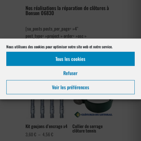
Nos réalisations la réparation de clôtures à
Bonson 06830
[su_posts posts_per_page= »4″
post_type= »project » order= »asc »
orderby= »rand »]
Nous utilisons des cookies pour optimiser notre site web et notre service.
Notre gamme pour la pose
Tous les cookies
à Bonson 06830
Refuser
Voir les préférences
Kit goujons d’encrage x4
Collier de serrage
clôture tennis
Plage
3,60
€
–
4,56
€