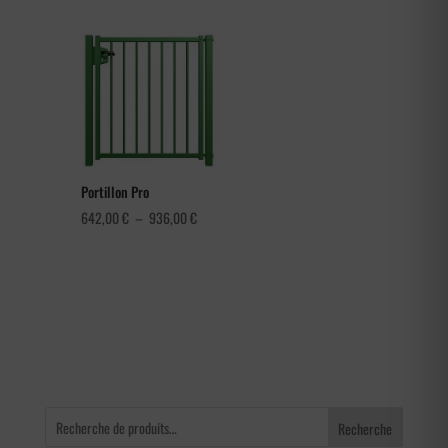
de
prix :
3,60 €
à
4,56 €
Portillon Pro
Plage
642,00
€
–
936,00
€
de
prix :
642,00 €
à
936,00 €
Recherche