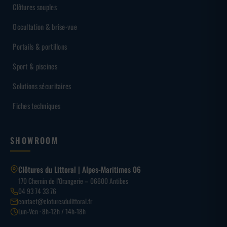
Clôtures souples
Occultation & brise-vue
Portails & portillons
Sport & piscines
Solutions sécuritaires
Fiches techniques
SHOWROOM
Clôtures du Littoral | Alpes-Maritimes 06
170 Chemin de l’Orangerie – 06600 Antibes
04 93 74 33 76
contact@cloturesdulittoral.fr
Lun-Ven · 8h-12h / 14h-18h