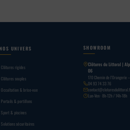
SHOWROOM
NOS UNIVERS
Clôtures du Littoral | A
Clôtures rigides
06
170 Chemin de l’Orangerie 
Clôtures souples
04 93 74 33 76
contact@cloturesdulittoral.f
Occultation & brise-vue
Lun-Ven · 8h-12h / 14h-18h
Portails & portillons
Sport & piscines
Solutions sécuritaires