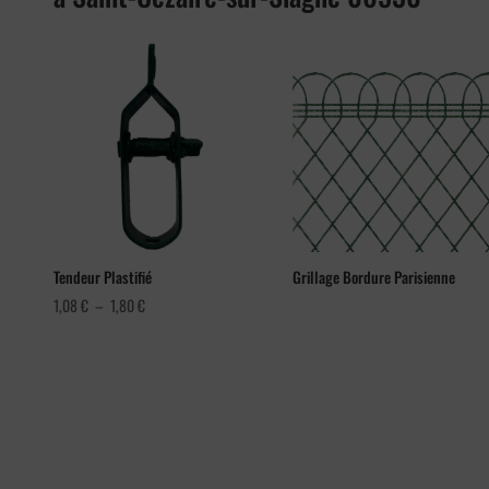
Tendeur Plastifié
Grillage Bordure Parisienne
Plage
1,08
€
–
1,80
€
de
prix :
1,08 €
à
1,80 €