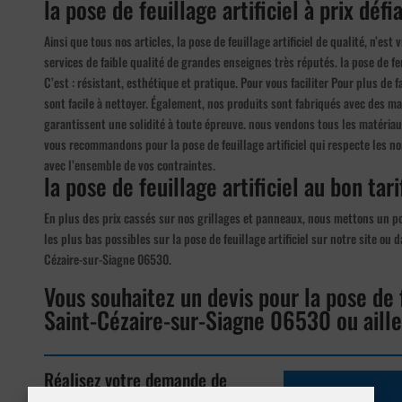
la pose de feuillage artificiel à prix déf
Ainsi que tous nos articles, la pose de feuillage artificiel de qualité, n’e
services de faible qualité de grandes enseignes très réputés. la pose de feui
C’est : résistant, esthétique et pratique. Pour vous faciliter Pour plus de f
sont facile à nettoyer. Également, nos produits sont fabriqués avec des ma
garantissent une solidité à toute épreuve. nous vendons tous les matéria
vous recommandons pour la pose de feuillage artificiel qui respecte les no
avec l’ensemble de vos contraintes.
la pose de feuillage artificiel au bon tari
En plus des prix cassés sur nos grillages et panneaux, nous mettons un poi
les plus bas possibles sur la pose de feuillage artificiel sur notre site ou 
Cézaire-sur-Siagne 06530.
Vous souhaitez un devis pour la pose de f
Saint-Cézaire-sur-Siagne 06530 ou aille
Réalisez votre demande de
devis en ligne