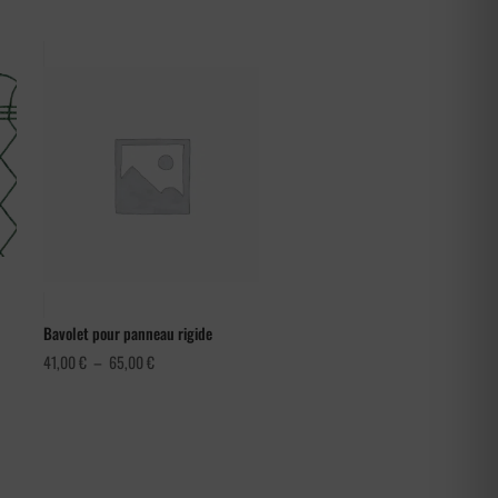
Bavolet pour panneau rigide
Plage
41,00
€
–
65,00
€
de
prix :
41,00 €
à
65,00 €