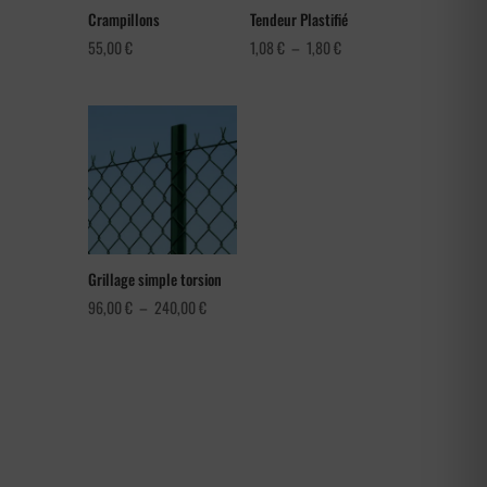
Crampillons
Tendeur Plastifié
Plage
55,00
€
1,08
€
–
1,80
€
de
prix :
1,08 €
à
1,80 €
Grillage simple torsion
Plage
96,00
€
–
240,00
€
de
prix :
96,00 €
à
240,00 €