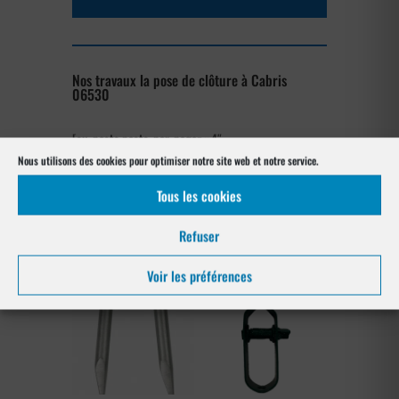
Nos travaux la pose de clôture à Cabris
06530
[su_posts posts_per_page= »4″
post_type= »project » order= »asc »
Nous utilisons des cookies pour optimiser notre site web et notre service.
orderby= »rand »]
Tous les cookies
Notre gamme pour la pose
Refuser
à Cabris 06530
Voir les préférences