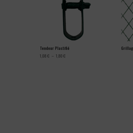
Tendeur Plastifié
Grilla
Plage
1,08
€
–
1,80
€
de
prix :
1,08 €
à
1,80 €