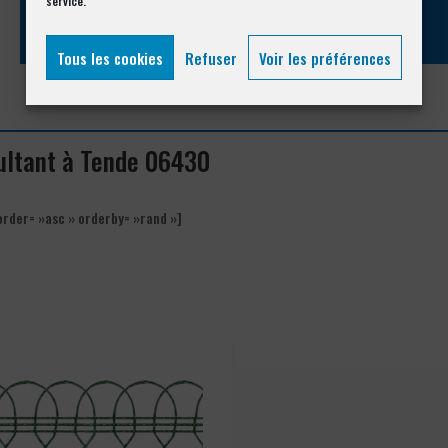
service.
Tous les cookies
Refuser
Voir les préférences
cultant à Tende 06430
order= »asc » orderby= »rand »]