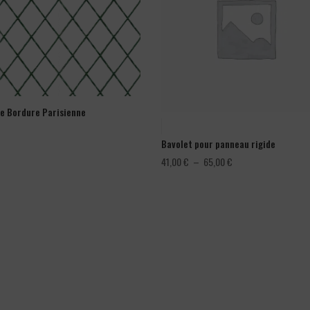
ge Bordure Parisienne
Bavolet pour panneau rigide
Plage
41,00
€
–
65,00
€
de
prix :
41,00 €
à
65,00 €