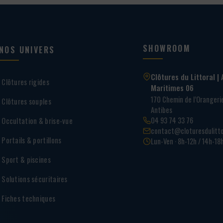
SHOWROOM
NOS UNIVERS
Clôtures du Littoral | 
Clôtures rigides
Maritimes 06
170 Chemin de l’Oranger
Clôtures souples
Antibes
04 93 74 33 76
Occultation & brise-vue
contact@cloturesdulitto
Portails & portillons
Lun-Ven · 8h-12h / 14h-18
Sport & piscines
Solutions sécuritaires
Fiches techniques