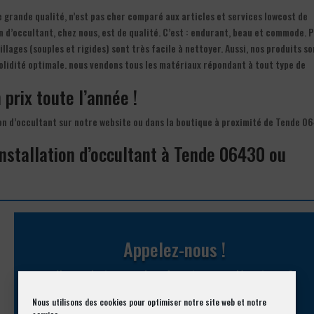
e grande qualité, n’est pas cher comparé aux articles et services lowcost de
n d’occultant, chez nous, est de qualité. C’est : endurant, beau et commode. 
rillages (souples et rigides) sont très facile à nettoyer. Aussi, nos produits s
olidité optimale. nous vendons tous les matériaux répondant à tout type de
 prix toute l’année !
tion d’occultant sur notre website ou dans la boutique à proximité de Tende 0
installation d’occultant à Tende 06430 ou
Appelez-nous !
Vous souhaitez avoir des informations complémentaires ?
Nous utilisons des cookies pour optimiser notre site web et notre
04 93 74 33 76