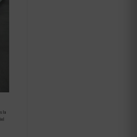
s la
iel