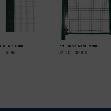
e soudé plastifié
Portillon résidentiel treillis
Plage
Plage
€
–
150,00
€
282,00
€
–
366,00
€
de
de
prix :
prix :
78,00 €
282,00 €
à
à
150,00 €
366,00 €