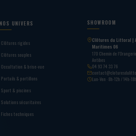
SHOWROOM
NOS UNIVERS
Clôtures du Littoral | 
Clôtures rigides
Maritimes 06
170 Chemin de l’Oranger
Clôtures souples
Antibes
04 93 74 33 76
Occultation & brise-vue
contact@cloturesdulitto
Portails & portillons
Lun-Ven · 8h-12h / 14h-18
Sport & piscines
Solutions sécuritaires
Fiches techniques