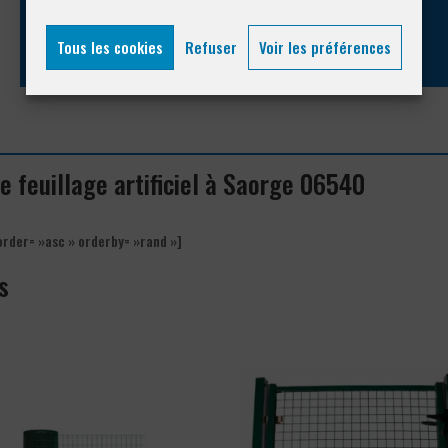
04 93 74 33 76
Tous les cookies
Refuser
Voir les préférences
de feuillage artificiel à Saorge 06540
order= »asc » orderby= »rand »]
s