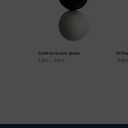
Cache écrou pour goujon
Grillag
Plage
0,30
€
–
0,42
€
78,00
de
prix :
0,30 €
à
0,42 €