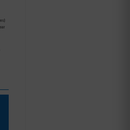
des)
 sur
r