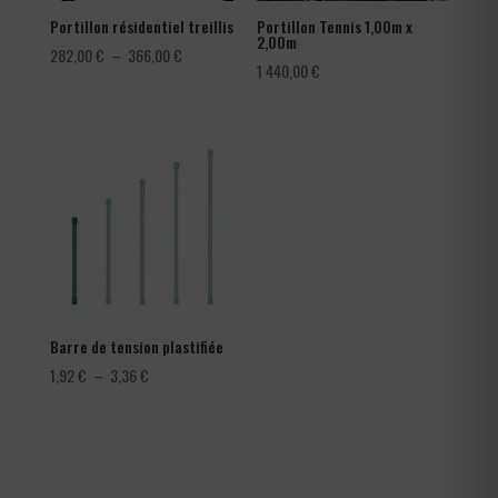
Portillon résidentiel treillis
Portillon Tennis 1,00m x
2,00m
Plage
282,00
€
–
366,00
€
1 440,00
€
de
prix :
282,00 €
à
366,00 €
Barre de tension plastifiée
Plage
1,92
€
–
3,36
€
de
prix :
1,92 €
à