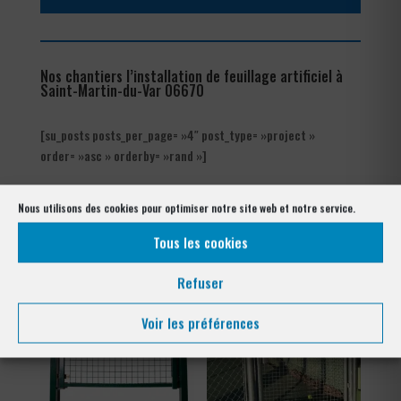
Nos chantiers l’installation de feuillage artificiel à
Saint-Martin-du-Var 06670
[su_posts posts_per_page= »4″ post_type= »project »
order= »asc » orderby= »rand »]
Les produits de clôtures utilisés
Nous utilisons des cookies pour optimiser notre site web et notre service.
à Saint-Martin-du-Var 06670
Tous les cookies
Refuser
Voir les préférences