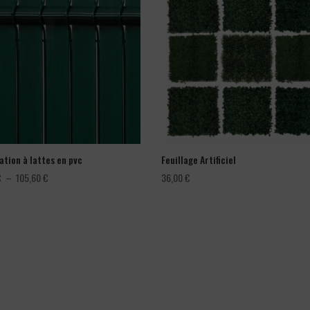
ation à lattes en pvc
Feuillage Artificiel
Plage
€
–
105,60
€
36,00
€
de
prix :
66,00 €
à
105,60 €