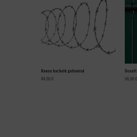
Ronce barbelé galvanisé
Occult
84,00
€
66,00