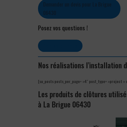
Demander un devis pour La Brigue
06430
Posez vos questions !
Contactez-nous
Nos réalisations l’installation 
[su_posts posts_per_page= »4″ post_type= »project » 
Les produits de clôtures utilisé
à La Brigue 06430