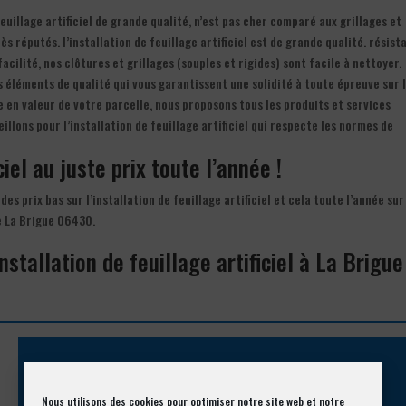
euillage artificiel de grande qualité, n’est pas cher comparé aux grillages et
 réputés. l’installation de feuillage artificiel est de grande qualité. résist
acilité, nos clôtures et grillages (souples et rigides) sont facile à nettoyer.
s éléments de qualité qui vous garantissent une solidité à toute épreuve sur 
e en valeur de votre parcelle, nous proposons tous les produits et services
llons pour l’installation de feuillage artificiel qui respecte les normes de
ciel au juste prix toute l’année !
es prix bas sur l’installation de feuillage artificiel et cela toute l’année sur
e La Brigue 06430.
nstallation de feuillage artificiel à La Brigue
Appelez-nous !
Nous utilisons des cookies pour optimiser notre site web et notre