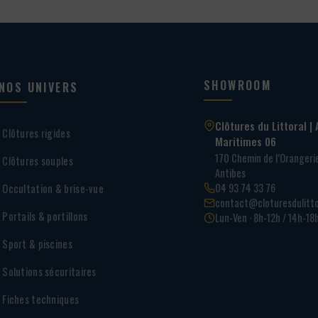
SHOWROOM
NOS UNIVERS
Clôtures du Littoral | 
Clôtures rigides
Maritimes 06
170 Chemin de l’Oranger
Clôtures souples
Antibes
04 93 74 33 76
Occultation & brise-vue
contact@cloturesdulitto
Portails & portillons
Lun-Ven · 8h-12h / 14h-18
Sport & piscines
Solutions sécuritaires
Fiches techniques