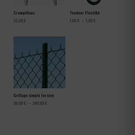
Crampillons
Tendeur Plastifié
Plage
55,00
€
1,08
€
–
1,80
€
de
prix :
1,08 €
à
1,80 €
Grillage simple torsion
Plage
96,00
€
–
240,00
€
de
prix :
96,00 €
à