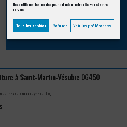
Appelez-nous !
Nous utilisons des cookies pour optimiser notre site web et notre
service.
Vous souhaitez avoir des informations complémentaires ?
Tous les cookies
Refuser
Voir les préférences
04 93 74 33 76
lôture à Saint-Martin-Vésubie 06450
order= »asc » orderby= »rand »]
s