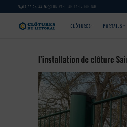
04 93 74 33 76
LUN-VEN · 8H-12H / 14H-18H
CLÔTURES
PORTAILS
l’installation de clôture S