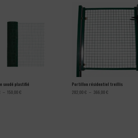
e soudé plastifié
Portillon résidentiel treillis
Plage
Plage
€
–
150,00
€
282,00
€
–
366,00
€
de
de
prix :
prix :
78,00 €
282,00 €
à
à
150,00 €
366,00 €