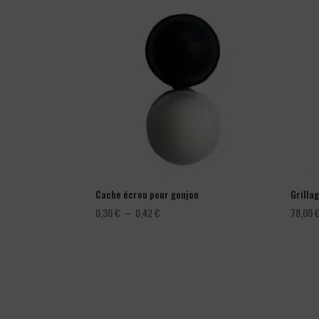
Cache écrou pour goujon
Grillag
Plage
0,30
€
–
0,42
€
78,00
de
prix :
0,30 €
à
0,42 €