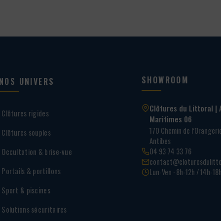
SHOWROOM
NOS UNIVERS
Clôtures du Littoral | 
Clôtures rigides
Maritimes 06
170 Chemin de l’Oranger
Clôtures souples
Antibes
04 93 74 33 76
Occultation & brise-vue
contact@cloturesdulitto
Portails & portillons
Lun-Ven · 8h-12h / 14h-18
Sport & piscines
Solutions sécuritaires