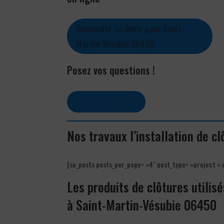
Demander un devis pour Saint-
Martin-Vésubie 06450
Posez vos questions !
Contactez-nous
Nos travaux l’installation de c
[su_posts posts_per_page= »4″ post_type= »project » 
Les produits de clôtures utilisé
à Saint-Martin-Vésubie 06450