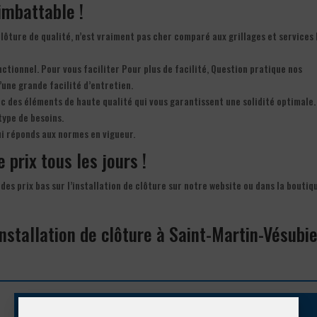
 imbattable !
clôture de qualité, n’est vraiment pas cher comparé aux grillages et services
onctionnel. Pour vous faciliter Pour plus de facilité, Question pratique nos
d’une grande facilité d’entretien.
ec des éléments de haute qualité qui vous garantissent une solidité optimale.
type de besoins.
ui réponds aux normes en vigueur.
e prix tous les jours !
des prix bas sur l’installation de clôture sur notre website ou dans la boutiq
installation de clôture à Saint-Martin-Vésubi