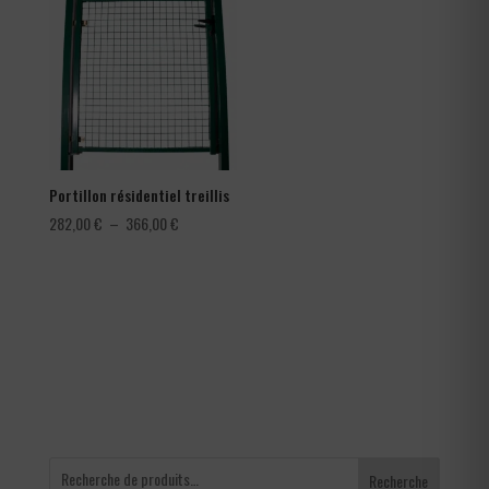
à
à
0,42 €
150,00 €
Portillon résidentiel treillis
Plage
282,00
€
–
366,00
€
de
prix :
282,00 €
à
366,00 €
Recherche