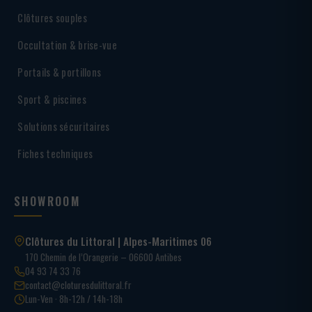
Clôtures souples
Occultation & brise-vue
Portails & portillons
Sport & piscines
Solutions sécuritaires
Fiches techniques
SHOWROOM
Clôtures du Littoral | Alpes-Maritimes 06
170 Chemin de l’Orangerie – 06600 Antibes
04 93 74 33 76
contact@cloturesdulittoral.fr
Lun-Ven · 8h-12h / 14h-18h