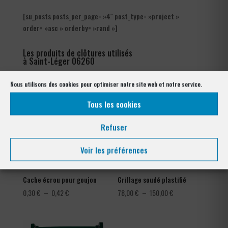
[su_posts posts_per_page= »4″ post_type= »project »
order= »asc » orderby= »rand »]
Les produits de clôtures utilisés
à Saint-Léger 06260
Nous utilisons des cookies pour optimiser notre site web et notre service.
Tous les cookies
Refuser
Voir les préférences
Cache écrou pour goujon
Grillage soudé plastifié
Plage
Plage
0,30
€
–
0,42
€
78,00
€
–
150,00
€
de
de
prix :
prix :
0,30 €
78,00 €