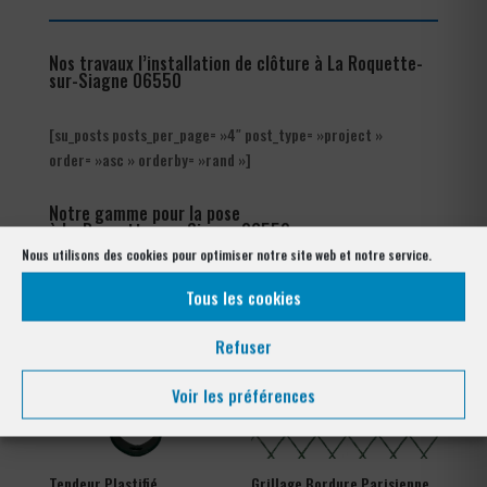
Nos travaux l’installation de clôture à La Roquette-
sur-Siagne 06550
[su_posts posts_per_page= »4″ post_type= »project »
order= »asc » orderby= »rand »]
Notre gamme pour la pose
à La Roquette-sur-Siagne 06550
Nous utilisons des cookies pour optimiser notre site web et notre service.
Tous les cookies
Refuser
Voir les préférences
Tendeur Plastifié
Grillage Bordure Parisienne