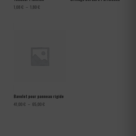
Plage
1,08
€
–
1,80
€
de
prix :
1,08 €
à
1,80 €
Bavolet pour panneau rigide
Plage
41,00
€
–
65,00
€
de
prix :
41,00 €
à