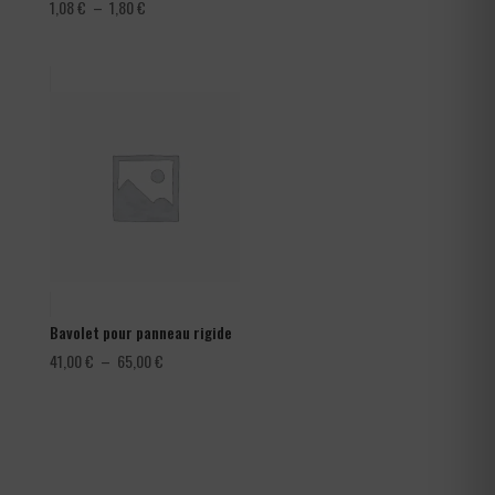
Plage
1,08
€
–
1,80
€
de
prix :
1,08 €
à
1,80 €
Bavolet pour panneau rigide
Plage
41,00
€
–
65,00
€
de
prix :
41,00 €
à
65,00 €