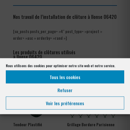
Nos travail de l’installation de clôture à Ilonse 06420
[su_posts posts_per_page= »4″ post_type= »project »
order= »asc » orderby= »rand »]
Les produits de clôtures utilisés
à Ilonse 06420
Nous utilisons des cookies pour optimiser notre site web et notre service.
Tous les cookies
Refuser
Voir les préférences
Tendeur Plastifié
Grillage Bordure Parisienne