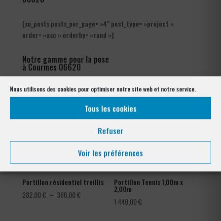
[su_posts posts_per_page= »4″ post_type= »project »
order= »asc » orderby= »rand »]
Notre gamme pour la pose
à Courmes 06620
Nous utilisons des cookies pour optimiser notre site web et notre service.
Tous les cookies
Refuser
Voir les préférences
Portillon résidentiel treillis
Portillon Tennis 1,00m x
2,00m
Plage
282,00
€
–
366,00
€
1 440,00
€
de
prix :