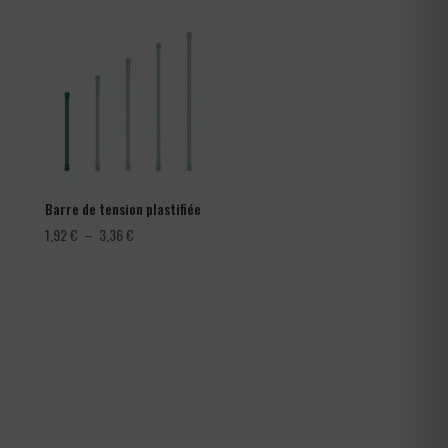
282,00 €
à
366,00 €
Barre de tension plastifiée
Plage
1,92
€
–
3,36
€
de
prix :
1,92 €
à
3,36 €