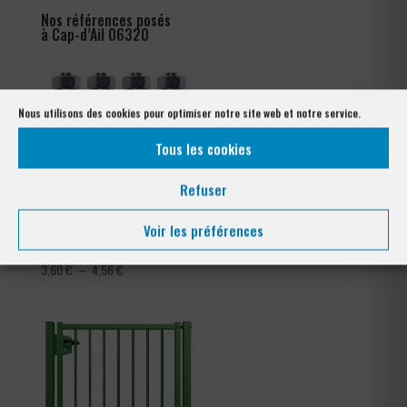
Nos références posés
à Cap-d’Ail 06320
Nous utilisons des cookies pour optimiser notre site web et notre service.
Tous les cookies
Refuser
Voir les préférences
Kit goujons d’encrage x4
Collier de serrage clôture
tennis
Plage
3,60
€
–
4,56
€
de
prix :
3,60 €
à
4,56 €