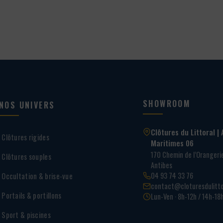
65,00 €
SHOWROOM
NOS UNIVERS
Clôtures du Littoral | 
Clôtures rigides
Maritimes 06
170 Chemin de l’Oranger
Clôtures souples
Antibes
04 93 74 33 76
Occultation & brise-vue
contact@cloturesdulitto
Portails & portillons
Lun-Ven · 8h-12h / 14h-18
Sport & piscines