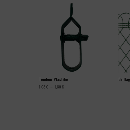
Tendeur Plastifié
Grilla
Plage
1,08
€
–
1,80
€
de
prix :
1,08 €
à
1,80 €