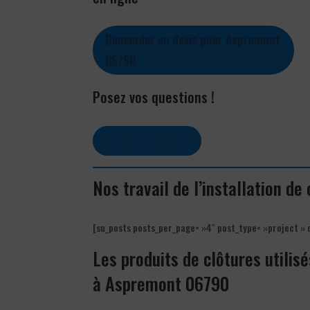
Demander un devis pour Aspremont
06790
Posez vos questions !
Contactez-nous
Nos travail de l’installation d
[su_posts posts_per_page= »4″ post_type= »project » 
Les produits de clôtures utilisé
à Aspremont 06790