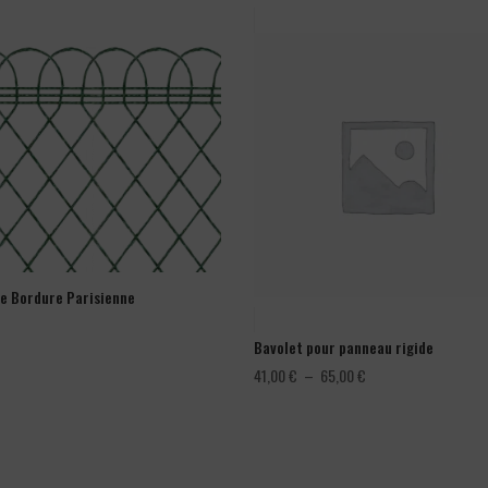
ge Bordure Parisienne
Bavolet pour panneau rigide
Plage
41,00
€
–
65,00
€
de
prix :
41,00 €
à