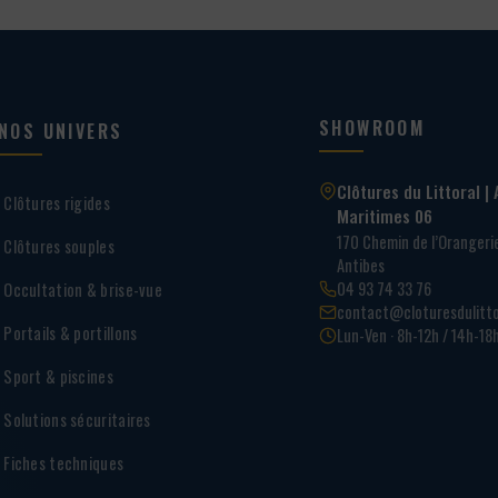
SHOWROOM
NOS UNIVERS
Clôtures du Littoral | 
Clôtures rigides
Maritimes 06
170 Chemin de l’Oranger
Clôtures souples
Antibes
04 93 74 33 76
Occultation & brise-vue
contact@cloturesdulitto
Portails & portillons
Lun-Ven · 8h-12h / 14h-18
Sport & piscines
Solutions sécuritaires
Fiches techniques