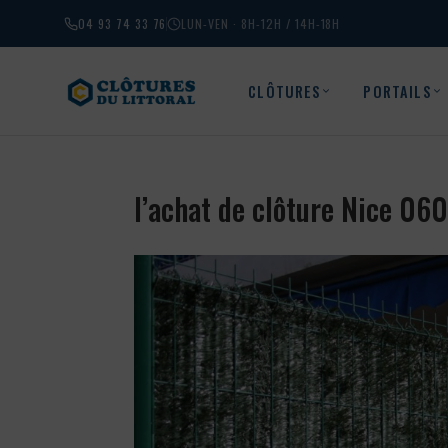
04 93 74 33 76
LUN-VEN · 8H-12H / 14H-18H
CLÔTURES
PORTAILS
l’achat de clôture Nice 06