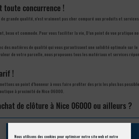
nt toute concurrence !
 de grande qualité, n’est vraiment pas cher comparé aux produits et services
ant, beau et commode. Pour vous faciliter la vie, D’un point de vue pratique no
c des matières de qualité qui vous garantissent une solidité optimale sur le
 valeur de votre parcelle, nous proposons tous les matériaux et services rép
rif !
s mettons un point d’honneur à vous faire profiter des prix les plus bas possibl
 boutique à proximité de Nice 06000.
achat de clôture à Nice 06000 ou ailleurs ?
Nous utilisons des cookies pour optimiser notre site web et notre