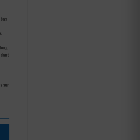
 bas
s
 long
ondant
es sur