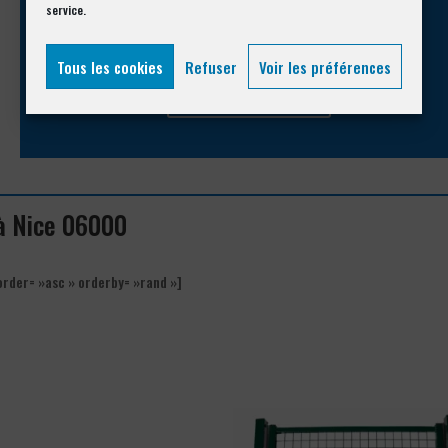
Appelez-nous !
service.
Vous souhaitez avoir des informations complémentaires ?
Tous les cookies
Refuser
Voir les préférences
04 93 74 33 76
 à Nice 06000
order= »asc » orderby= »rand »]