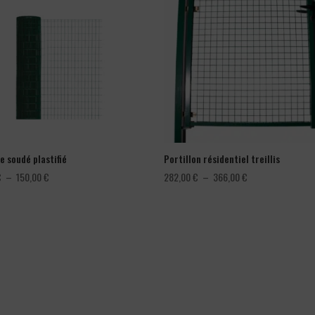
e soudé plastifié
Portillon résidentiel treillis
Plage
Plage
€
–
150,00
€
282,00
€
–
366,00
€
de
de
prix :
prix :
78,00 €
282,00 €
à
à
150,00 €
366,00 €