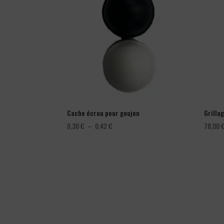
Cache écrou pour goujon
Grillag
Plage
0,30
€
–
0,42
€
78,00
de
prix :
0,30 €
à
0,42 €