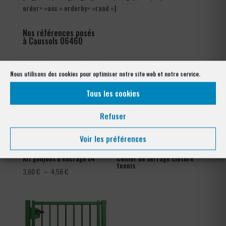
order= »asc » orderby= »rand »]
Nos références posés
à Caussols 06460
Nous utilisons des cookies pour optimiser notre site web et notre service.
Tous les cookies
Refuser
Voir les préférences
Kit goujons d’encrage x4
Collier de serrage clôture
tennis
Plage
3,60
€
–
4,56
€
de
prix :
3,60 €
à