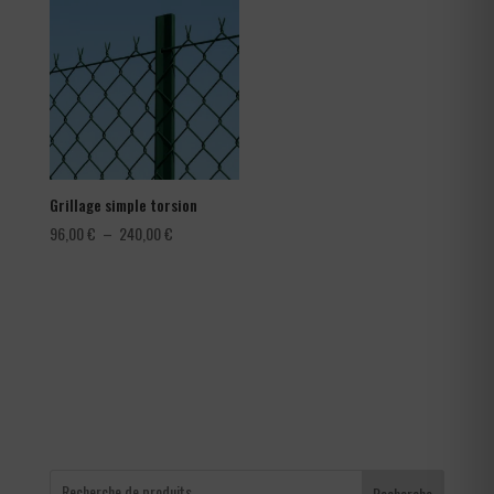
1,08 €
à
1,80 €
Grillage simple torsion
Plage
96,00
€
–
240,00
€
de
prix :
96,00 €
à
240,00 €
Recherche