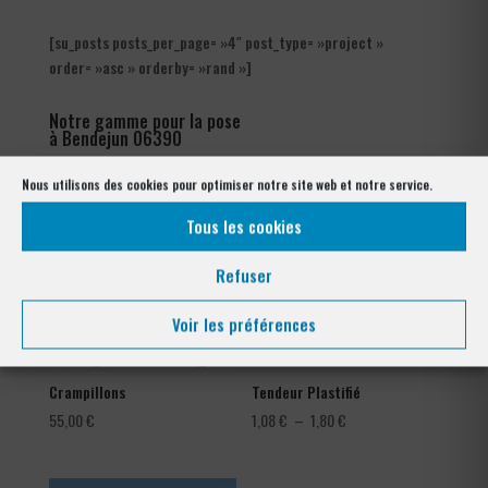
[su_posts posts_per_page= »4″ post_type= »project »
order= »asc » orderby= »rand »]
Notre gamme pour la pose
à Bendejun 06390
Nous utilisons des cookies pour optimiser notre site web et notre service.
Tous les cookies
Refuser
Voir les préférences
Crampillons
Tendeur Plastifié
Plage
55,00
€
1,08
€
–
1,80
€
de
prix :