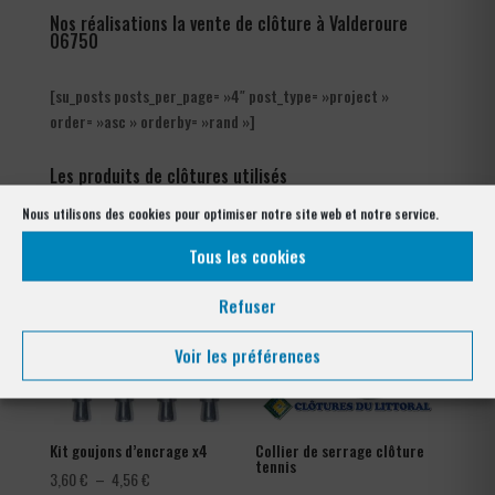
Nos réalisations la vente de clôture à Valderoure
06750
[su_posts posts_per_page= »4″ post_type= »project »
order= »asc » orderby= »rand »]
Les produits de clôtures utilisés
à Valderoure 06750
Nous utilisons des cookies pour optimiser notre site web et notre service.
Tous les cookies
Refuser
Voir les préférences
Kit goujons d’encrage x4
Collier de serrage clôture
tennis
Plage
3,60
€
–
4,56
€