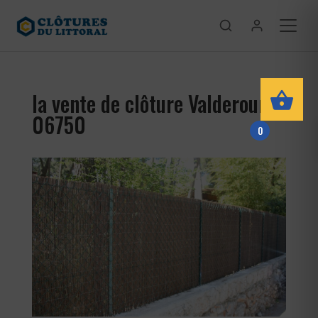
la vente de clôture Valderoure
06750
0