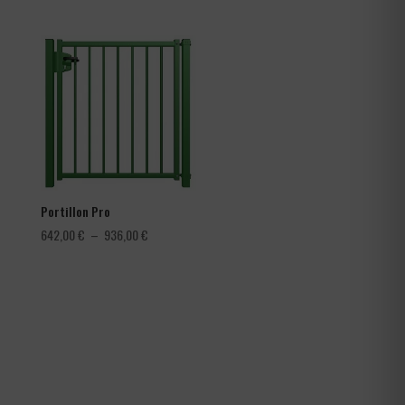
de
prix :
3,60 €
à
4,56 €
Portillon Pro
Plage
642,00
€
–
936,00
€
de
prix :
642,00 €
à
936,00 €