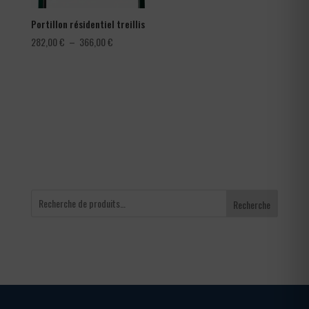
Portillon résidentiel treillis
Plage
282,00
€
–
366,00
€
de
prix :
282,00 €
à
366,00 €
Recherche