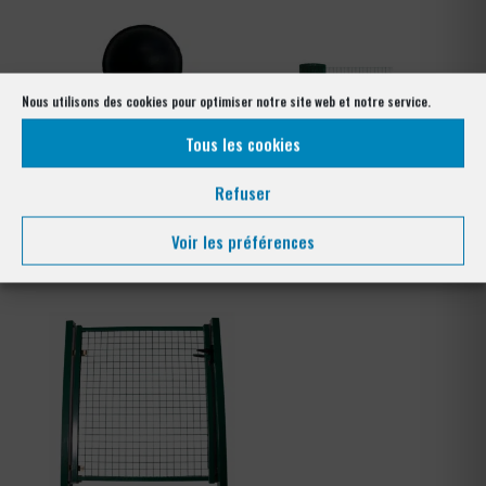
Nous utilisons des cookies pour optimiser notre site web et notre service.
Tous les cookies
Refuser
Cache écrou pour goujon
Grillage soudé plastifié
Voir les préférences
Plage
Plage
0,30
€
–
0,42
€
78,00
€
–
150,00
€
de
de
prix :
prix :
0,30 €
78,00 €
à
à
0,42 €
150,00 €