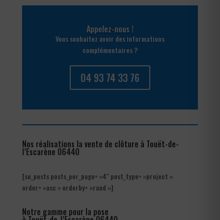
Appelez-nous !
Vous souhaitez avoir des informations
complémentaires ?
04 93 74 33 76
Nos réalisations la vente de clôture à Touët-de-
l’Escarène 06440
[su_posts posts_per_page= »4″ post_type= »project »
order= »asc » orderby= »rand »]
Notre gamme pour la pose
à Touët-de-l’Escarène 06440