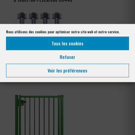
Nous utilisons des cookies pour optimiser notre site web et notre service.
Tous les cookies
Refuser
Kit goujons d’encrage x4
Collier de serrage clôture
Voir les préférences
tennis
Plage
3,60
€
–
4,56
€
de
prix :
3,60 €
à
4,56 €