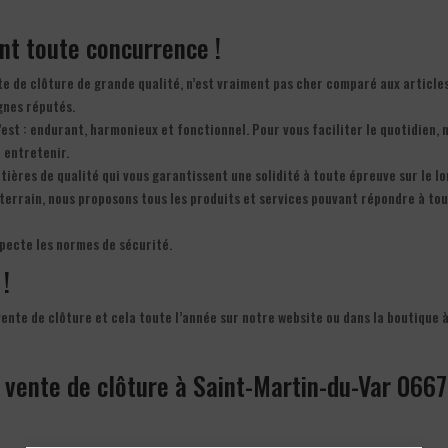
ant toute concurrence !
te de clôture de grande qualité, n’est vraiment pas cher comparé aux article
gnes réputés.
C’est : endurant, harmonieux et fonctionnel. Pour vous faciliter le quotidien, 
à entretenir.
ières de qualité qui vous garantissent une solidité à toute épreuve sur le l
e terrain, nous proposons tous les produits et services pouvant répondre à to
specte les normes de sécurité.
 !
vente de clôture et cela toute l’année sur notre website ou dans la boutique 
a vente de clôture à Saint-Martin-du-Var 066