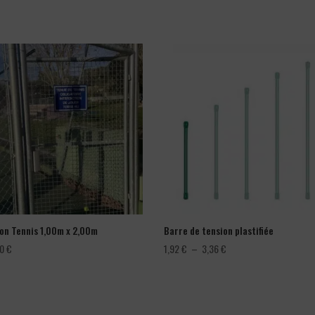
lon Tennis 1,00m x 2,00m
Barre de tension plastifiée
Plage
00
€
1,92
€
–
3,36
€
de
prix :
1,92 €
à