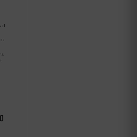
s et
nos
ong
ut
à
70