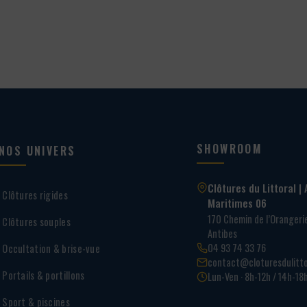
3,36 €
SHOWROOM
NOS UNIVERS
Clôtures du Littoral | 
Clôtures rigides
Maritimes 06
170 Chemin de l’Oranger
Clôtures souples
Antibes
04 93 74 33 76
Occultation & brise-vue
contact@cloturesdulitto
Portails & portillons
Lun-Ven · 8h-12h / 14h-18
Sport & piscines