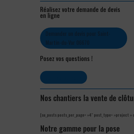
Réalisez votre demande de devis
en ligne
Demander un devis pour Saint-
Martin-du-Var 06670
Posez vos questions !
Contactez-nous
Nos chantiers la vente de clôt
[su_posts posts_per_page= »4″ post_type= »project » 
Notre gamme pour la pose