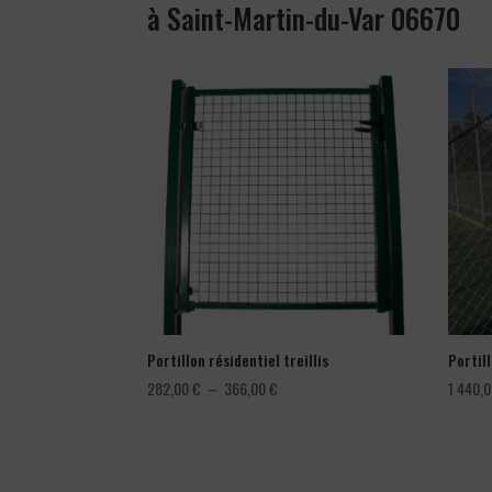
à Saint-Martin-du-Var 06670
Portillon résidentiel treillis
Portil
Plage
282,00
€
–
366,00
€
1 440,
de
prix :
282,00 €
à