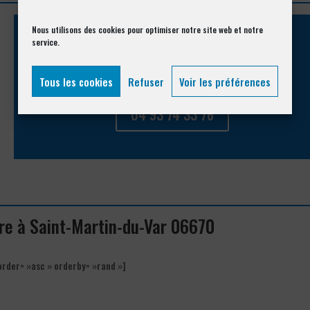
Nous utilisons des cookies pour optimiser notre site web et notre
service.
Appelez-nous !
Vous souhaitez avoir des informations complémentaires ?
Tous les cookies
Refuser
Voir les préférences
04 93 74 33 76
ure à Saint-Martin-du-Var 06670
order= »asc » orderby= »rand »]