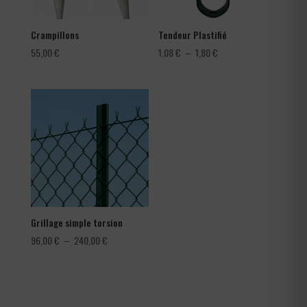
Crampillons
Tendeur Plastifié
Plage
55,00
€
1,08
€
–
1,80
€
de
prix :
1,08 €
à
1,80 €
Grillage simple torsion
Plage
96,00
€
–
240,00
€
de
prix :
96,00 €
à