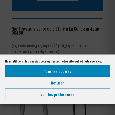
Nos travaux la vente de clôture à La Colle-sur-Loup
06480
[su_posts posts_per_page= »4″ post_type= »project »
order= »asc » orderby= »rand »]
Nous utilisons des cookies pour optimiser notre site web et notre service.
Notre gamme pour la pose
à La Colle-sur-Loup 06480
Tous les cookies
Refuser
Voir les préférences