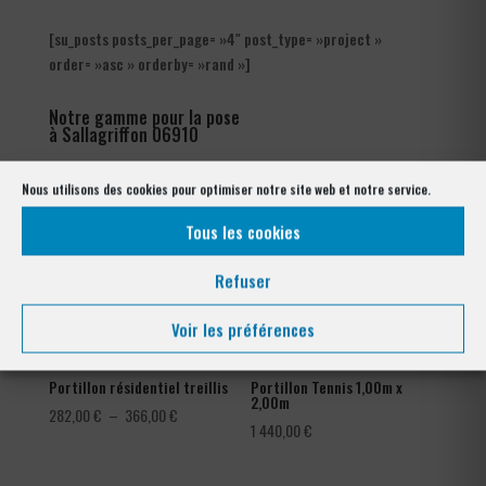
[su_posts posts_per_page= »4″ post_type= »project »
order= »asc » orderby= »rand »]
Notre gamme pour la pose
à Sallagriffon 06910
Nous utilisons des cookies pour optimiser notre site web et notre service.
Tous les cookies
Refuser
Voir les préférences
Portillon résidentiel treillis
Portillon Tennis 1,00m x
2,00m
Plage
282,00
€
–
366,00
€
1 440,00
€
de
prix :