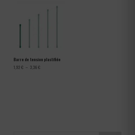
282,00 €
à
366,00 €
Barre de tension plastifiée
Plage
1,92
€
–
3,36
€
de
prix :
1,92 €
à
3,36 €