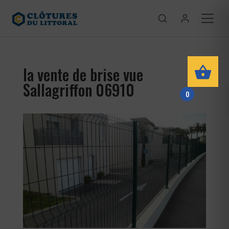
la vente de brise vue
Sallagriffon 06910
0