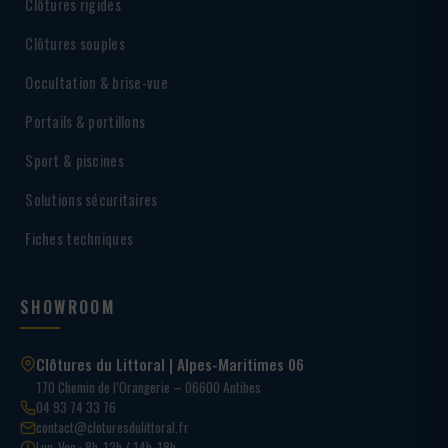
Clôtures rigides
Clôtures souples
Occultation & brise-vue
Portails & portillons
Sport & piscines
Solutions sécuritaires
Fiches techniques
SHOWROOM
Clôtures du Littoral | Alpes-Maritimes 06
170 Chemin de l’Orangerie – 06600 Antibes
04 93 74 33 76
contact@cloturesdulittoral.fr
Lun-Ven · 8h-12h / 14h-18h