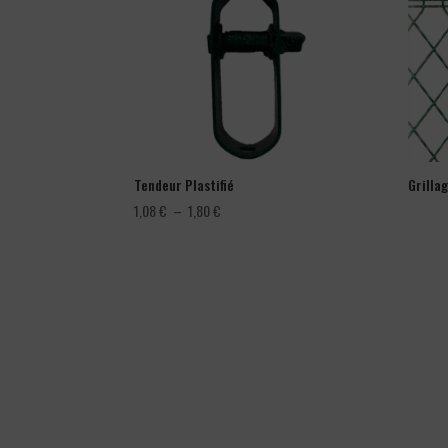
Tendeur Plastifié
Grilla
Plage
1,08
€
–
1,80
€
de
prix :
1,08 €
à
1,80 €