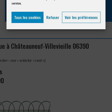
service.
04 93 74 33 76
Tous les cookies
Refuser
Voir les préférences
vue à Châteauneuf-Villevieille 06390
order= »asc » orderby= »rand »]
s
90