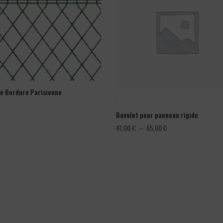
ge Bordure Parisienne
Bavolet pour panneau rigide
Plage
41,00
€
–
65,00
€
de
prix :
41,00 €
à
65,00 €