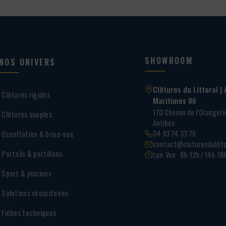
SHOWROOM
NOS UNIVERS
Clôtures du Littoral | 
Clôtures rigides
Maritimes 06
170 Chemin de l’Oranger
Clôtures souples
Antibes
04 93 74 33 76
Occultation & brise-vue
contact@cloturesdulitto
Portails & portillons
Lun-Ven · 8h-12h / 14h-18
Sport & piscines
Solutions sécuritaires
Fiches techniques