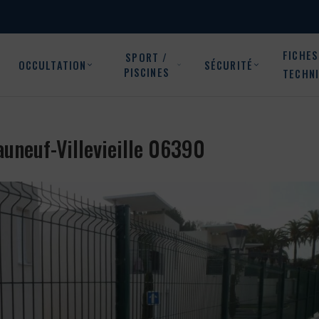
FICHES
SPORT /
OCCULTATION
SÉCURITÉ
PISCINES
TECHN
auneuf-Villevieille 06390