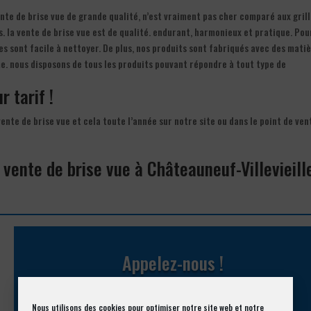
vente de brise vue de grande qualité, n’est vraiment pas cher comparé aux gril
. la vente de brise vue est de qualité. endurant, harmonieux et pratique. Pou
ges sont facile à nettoyer. De plus, nos produits sont fabriqués avec des mati
me. nous disposons de tous les produits pouvant répondre à tout type de
r tarif !
vente de brise vue et cela toute l’année sur notre site ou dans le point de ven
 vente de brise vue à Châteauneuf-Villevieill
Appelez-nous !
Vous souhaitez avoir des informations complémentaires ?
Nous utilisons des cookies pour optimiser notre site web et notre